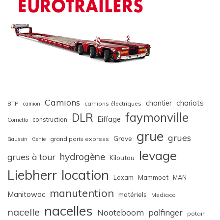
Camions
chariots
chantier
BTP
camions électriques
camion
faymonville
DLR
Eiffage
construction
Cometto
grue
grues
Grove
grand paris express
Gaussin
Genie
levage
hydrogène
grues à tour
Kiloutou
Liebherr
location
Loxam
Mammoet
MAN
manutention
Manitowoc
matériels
Mediaco
nacelles
nacelle
Nooteboom
palfinger
potain