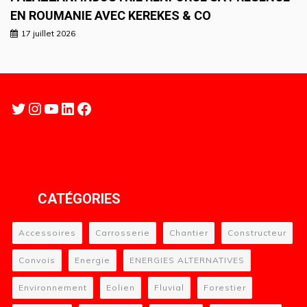
EN ROUMANIE AVEC KEREKES & CO
17 juillet 2026
Twitter
Instagram
YouTube
LinkedIn
Facebook
CATÉGORIES
Accessoires
Carrosserie
Chantier
Constructeur
Convois
Energie
ENERGIES ALTERNATIVES
Environnement
Eolien
Fluvial
Forestier