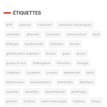
ÉTIQUETTES
BTP
camion
Camions
camions électriques
chantier
chariots
Cometto
construction
DLR
Eiffage
faymonville
Gaussin
Genie
grand paris express
Grove
grue
grues
grues à tour
hydrogène
Kiloutou
levage
Liebherr
location
Loxam
Mammoet
MAN
Manitowoc
manutention
matériels
Mediaco
nacelle
nacelles
Nooteboom
palfinger
potain
Scania
semi-remorque
tadano
Terex