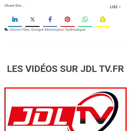
Share this...
LIRE +
Chrono Flex
,
Groupe Monnoyeur
,
hydraulique
LES VIDÉOS SUR JDL TV.FR