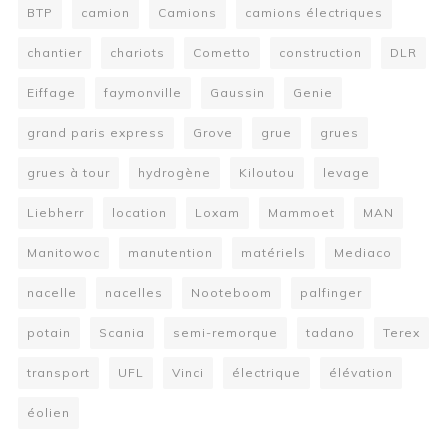
BTP
camion
Camions
camions électriques
chantier
chariots
Cometto
construction
DLR
Eiffage
faymonville
Gaussin
Genie
grand paris express
Grove
grue
grues
grues à tour
hydrogène
Kiloutou
levage
Liebherr
location
Loxam
Mammoet
MAN
Manitowoc
manutention
matériels
Mediaco
nacelle
nacelles
Nooteboom
palfinger
potain
Scania
semi-remorque
tadano
Terex
transport
UFL
Vinci
électrique
élévation
éolien