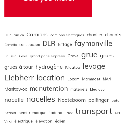
Camions
chariots
chantier
BTP
camions électriques
camion
faymonville
DLR
Eiffage
construction
Cometto
grue
grues
Grove
grand paris express
Gaussin
Genie
levage
hydrogène
grues à tour
Kiloutou
Liebherr
location
Loxam
Mammoet
MAN
manutention
Manitowoc
matériels
Mediaco
nacelles
nacelle
Nooteboom
palfinger
potain
transport
semi-remorque
tadano
Scania
Terex
UFL
électrique
élévation
éolien
Vinci