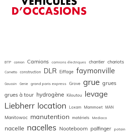
Camions
chariots
chantier
BTP
camions électriques
camion
faymonville
DLR
Eiffage
construction
Cometto
grue
grues
Grove
grand paris express
Gaussin
Genie
levage
hydrogène
grues à tour
Kiloutou
Liebherr
location
Loxam
Mammoet
MAN
manutention
Manitowoc
matériels
Mediaco
nacelles
nacelle
Nooteboom
palfinger
potain