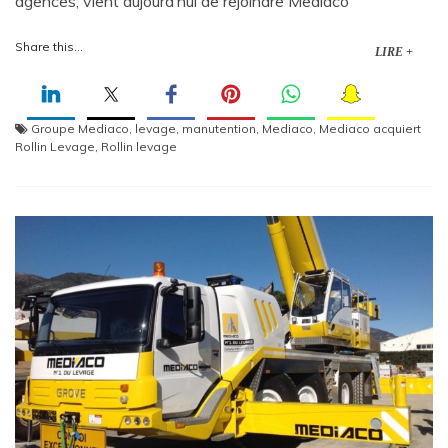
agences, vient aujourd’hui de rejoindre Mediaco
Share this...
LIRE +
Groupe Mediaco
,
levage
,
manutention
,
Mediaco
,
Mediaco acquiert
Rollin Levage
,
Rollin levage