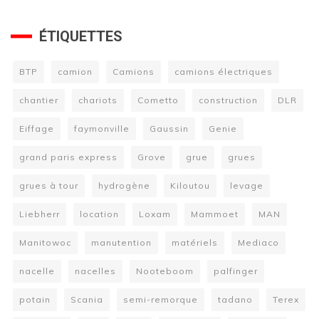
ÉTIQUETTES
BTP
camion
Camions
camions électriques
chantier
chariots
Cometto
construction
DLR
Eiffage
faymonville
Gaussin
Genie
grand paris express
Grove
grue
grues
grues à tour
hydrogène
Kiloutou
levage
Liebherr
location
Loxam
Mammoet
MAN
Manitowoc
manutention
matériels
Mediaco
nacelle
nacelles
Nooteboom
palfinger
potain
Scania
semi-remorque
tadano
Terex