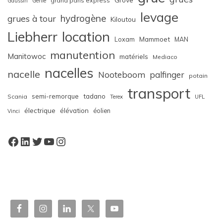
grand paris express
Gaussin
Genie
levage
hydrogène
grues à tour
Kiloutou
Liebherr
location
Loxam
Mammoet
MAN
manutention
Manitowoc
matériels
Mediaco
nacelles
nacelle
Nooteboom
palfinger
potain
transport
semi-remorque
tadano
Scania
Terex
UFL
électrique
élévation
éolien
Vinci
Facebook
LinkedIn
Twitter
YouTube
Instagram
W
or
dP
re
ss
bo
oki
ng
ca
le
nd
ar
pl
ugi
n