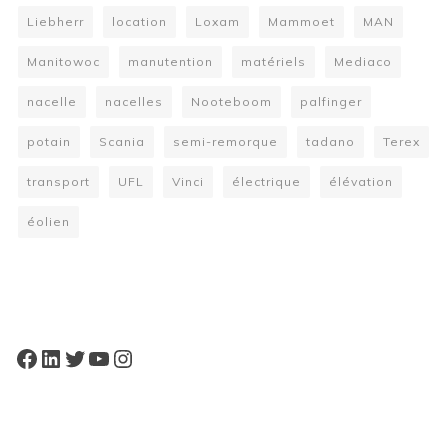
Liebherr
location
Loxam
Mammoet
MAN
Manitowoc
manutention
matériels
Mediaco
nacelle
nacelles
Nooteboom
palfinger
potain
Scania
semi-remorque
tadano
Terex
transport
UFL
Vinci
électrique
élévation
éolien
W
or
dP
re
ss
bo
oki
ng
ca
le
nd
ar
pl
Facebook
LinkedIn
Twitter
YouTube
Instagram
ugi
n