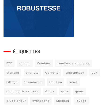
ÉTIQUETTES
BTP
camion
Camions
camions électriques
chantier
chariots
Cometto
construction
DLR
Eiffage
faymonville
Gaussin
Genie
grand paris express
Grove
grue
grues
grues à tour
hydrogène
Kiloutou
levage