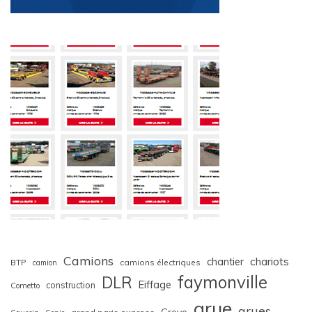
Camions
chariots
chantier
BTP
camions électriques
camion
faymonville
DLR
Eiffage
construction
Cometto
grue
grues
Grove