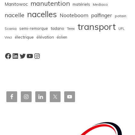
manutention
Manitowoc
matériels
Mediaco
nacelles
nacelle
Nooteboom
palfinger
potain
transport
semi-remorque
tadano
Scania
Terex
UFL
électrique
élévation
éolien
Vinci
Facebook
LinkedIn
Twitter
YouTube
Instagram
W
or
dP
re
ss
bo
oki
ng
ca
le
nd
ar
pl
ugi
n