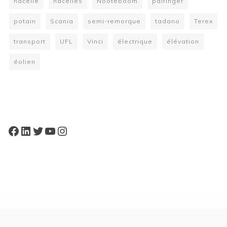
nacelle
nacelles
Nooteboom
palfinger
potain
Scania
semi-remorque
tadano
Terex
transport
UFL
Vinci
électrique
élévation
éolien
W
or
dP
re
ss
bo
oki
ng
ca
le
nd
ar
pl
Facebook
LinkedIn
Twitter
YouTube
Instagram
ugi
n