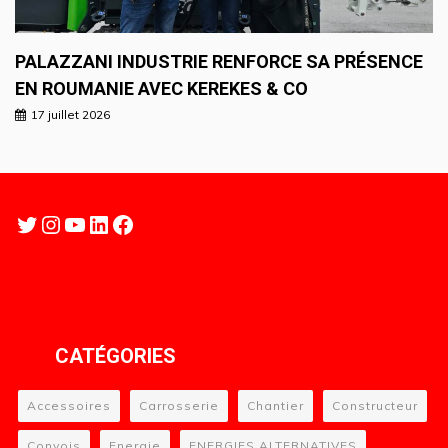
PALAZZANI INDUSTRIE RENFORCE SA PRÉSENCE
EN ROUMANIE AVEC KEREKES & CO
17 juillet 2026
Twitter
Instagram
YouTube
LinkedIn
Facebook
CATÉGORIES
Accessoires
Carrosserie
Chantier
Constructeur
Convois
Energie
ENERGIES ALTERNATIVES