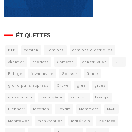
ÉTIQUETTES
BTP
camion
Camions
camions électriques
chantier
chariots
Cometto
construction
DLR
Eiffage
faymonville
Gaussin
Genie
grand paris express
Grove
grue
grues
grues à tour
hydrogène
Kiloutou
levage
Liebherr
location
Loxam
Mammoet
MAN
Manitowoc
manutention
matériels
Mediaco