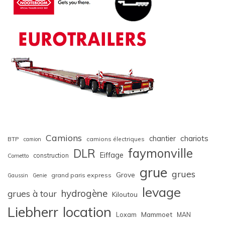
Camions
chariots
chantier
BTP
camions électriques
camion
faymonville
DLR
Eiffage
construction
Cometto
grue
grues
Grove
grand paris express
Gaussin
Genie
levage
hydrogène
grues à tour
Kiloutou
Liebherr
location
Loxam
Mammoet
MAN