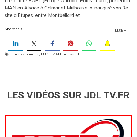
La société EUPL (Europe Utilitaire Poids Lourd), partenaire
MAN en Alsace à Colmar et Mulhouse, a inauguré son 3e
site à Etupes, entre Montbéliard et
Share this...
LIRE +
concessionnaire
,
EUPL
,
MAN
,
transport
LES VIDÉOS SUR JDL TV.FR