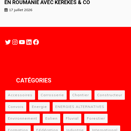
EN ROUMANIE AVEC KEREKES & CO
17 juillet 2026
Twitter
Instagram
YouTube
LinkedIn
Facebook
CATÉGORIES
Accessoires
Carrosserie
Chantier
Constructeur
Convois
Energie
ENERGIES ALTERNATIVES
Environnement
Eolien
Fluvial
Forestier
Formation
Fédération
Industrie
International