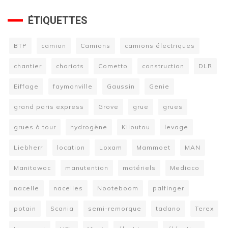
ÉTIQUETTES
BTP
camion
Camions
camions électriques
chantier
chariots
Cometto
construction
DLR
Eiffage
faymonville
Gaussin
Genie
grand paris express
Grove
grue
grues
grues à tour
hydrogène
Kiloutou
levage
Liebherr
location
Loxam
Mammoet
MAN
Manitowoc
manutention
matériels
Mediaco
nacelle
nacelles
Nooteboom
palfinger
potain
Scania
semi-remorque
tadano
Terex