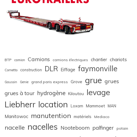
Camions
chariots
chantier
BTP
camions électriques
camion
faymonville
DLR
Eiffage
construction
Cometto
grue
grues
Grove
grand paris express
Gaussin
Genie
levage
hydrogène
grues à tour
Kiloutou
Liebherr
location
Loxam
Mammoet
MAN
manutention
Manitowoc
matériels
Mediaco
nacelles
nacelle
Nooteboom
palfinger
potain