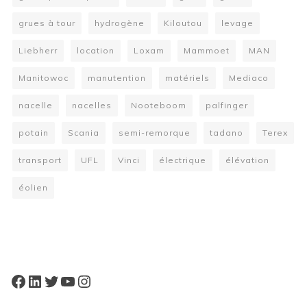
grues à tour
hydrogène
Kiloutou
levage
Liebherr
location
Loxam
Mammoet
MAN
Manitowoc
manutention
matériels
Mediaco
nacelle
nacelles
Nooteboom
palfinger
potain
Scania
semi-remorque
tadano
Terex
transport
UFL
Vinci
électrique
élévation
éolien
W
or
dP
re
ss
bo
oki
ng
ca
le
nd
ar
pl
Facebook
LinkedIn
Twitter
YouTube
Instagram
ugi
n