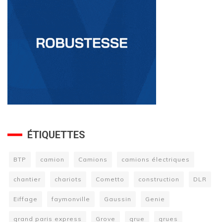
ÉTIQUETTES
BTP
camion
Camions
camions électriques
chantier
chariots
Cometto
construction
DLR
Eiffage
faymonville
Gaussin
Genie
grand paris express
Grove
grue
grues