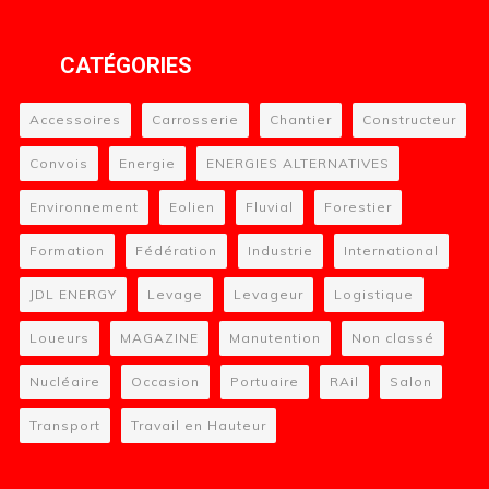
CATÉGORIES
Accessoires
Carrosserie
Chantier
Constructeur
Convois
Energie
ENERGIES ALTERNATIVES
Environnement
Eolien
Fluvial
Forestier
Formation
Fédération
Industrie
International
JDL ENERGY
Levage
Levageur
Logistique
Loueurs
MAGAZINE
Manutention
Non classé
Nucléaire
Occasion
Portuaire
RAil
Salon
Transport
Travail en Hauteur