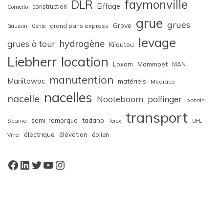
faymonville
DLR
Eiffage
construction
Cometto
grue
grues
Grove
grand paris express
Gaussin
Genie
levage
hydrogène
grues à tour
Kiloutou
Liebherr
location
Loxam
Mammoet
MAN
manutention
Manitowoc
matériels
Mediaco
nacelles
nacelle
Nooteboom
palfinger
potain
transport
semi-remorque
tadano
Scania
Terex
UFL
électrique
élévation
éolien
Vinci
Facebook
LinkedIn
Twitter
YouTube
Instagram
W
or
dP
re
ss
bo
oki
ng
ca
le
nd