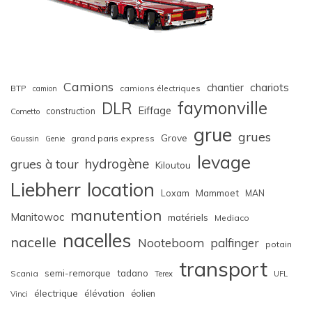
Camions
chariots
chantier
BTP
camions électriques
camion
faymonville
DLR
Eiffage
construction
Cometto
grue
grues
Grove
grand paris express
Gaussin
Genie
levage
hydrogène
grues à tour
Kiloutou
Liebherr
location
Loxam
Mammoet
MAN
manutention
Manitowoc
matériels
Mediaco
nacelles
nacelle
Nooteboom
palfinger
potain
transport
semi-remorque
tadano
Scania
Terex
UFL
électrique
élévation
éolien
Vinci