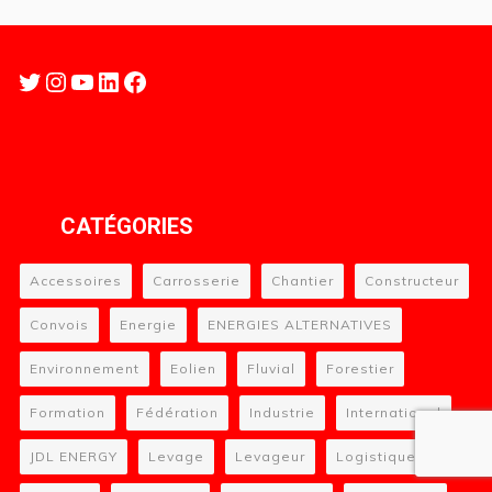
Twitter
Instagram
YouTube
LinkedIn
Facebook
CATÉGORIES
Accessoires
Carrosserie
Chantier
Constructeur
Convois
Energie
ENERGIES ALTERNATIVES
Environnement
Eolien
Fluvial
Forestier
Formation
Fédération
Industrie
International
JDL ENERGY
Levage
Levageur
Logistique