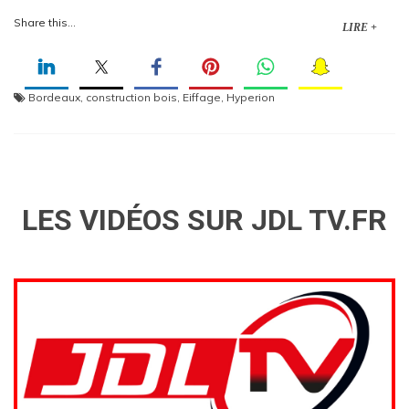
Share this...
LIRE +
Bordeaux
,
construction bois
,
Eiffage
,
Hyperion
LES VIDÉOS SUR JDL TV.FR