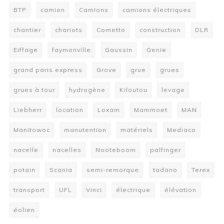
BTP
camion
Camions
camions électriques
chantier
chariots
Cometto
construction
DLR
Eiffage
faymonville
Gaussin
Genie
grand paris express
Grove
grue
grues
grues à tour
hydrogène
Kiloutou
levage
Liebherr
location
Loxam
Mammoet
MAN
Manitowoc
manutention
matériels
Mediaco
nacelle
nacelles
Nooteboom
palfinger
potain
Scania
semi-remorque
tadano
Terex
transport
UFL
Vinci
électrique
élévation
éolien