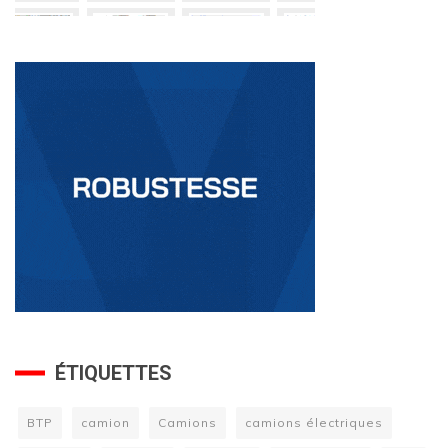
ÉTIQUETTES
BTP
camion
Camions
camions électriques