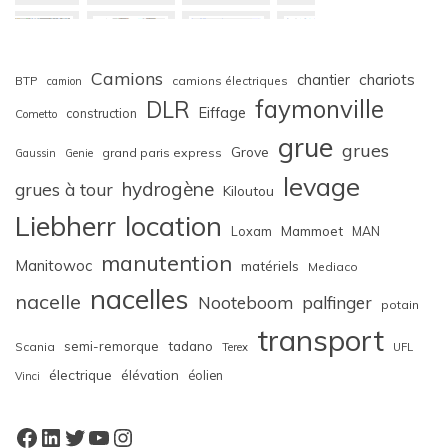
Camions
chariots
chantier
BTP
camions électriques
camion
faymonville
DLR
Eiffage
construction
Cometto
grue
grues
Grove
grand paris express
Gaussin
Genie
levage
hydrogène
grues à tour
Kiloutou
Liebherr
location
Loxam
Mammoet
MAN
manutention
Manitowoc
matériels
Mediaco
nacelles
nacelle
Nooteboom
palfinger
potain
transport
semi-remorque
tadano
Scania
Terex
UFL
électrique
élévation
éolien
Vinci
Facebook
LinkedIn
Twitter
YouTube
Instagram