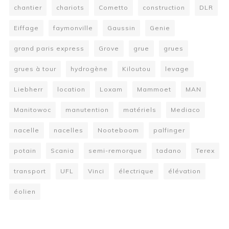
chantier
chariots
Cometto
construction
DLR
Eiffage
faymonville
Gaussin
Genie
grand paris express
Grove
grue
grues
grues à tour
hydrogène
Kiloutou
levage
Liebherr
location
Loxam
Mammoet
MAN
Manitowoc
manutention
matériels
Mediaco
nacelle
nacelles
Nooteboom
palfinger
potain
Scania
semi-remorque
tadano
Terex
transport
UFL
Vinci
électrique
élévation
éolien