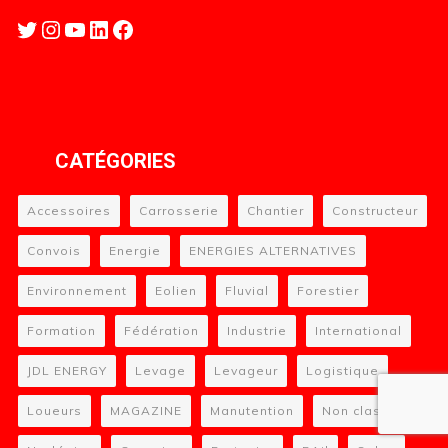
Twitter
Instagram
YouTube
LinkedIn
Facebook
CATÉGORIES
Accessoires
Carrosserie
Chantier
Constructeur
Convois
Energie
ENERGIES ALTERNATIVES
Environnement
Eolien
Fluvial
Forestier
Formation
Fédération
Industrie
International
JDL ENERGY
Levage
Levageur
Logistique
Loueurs
MAGAZINE
Manutention
Non classé