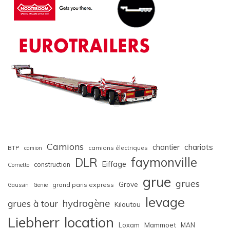
Camions
chariots
chantier
BTP
camions électriques
camion
faymonville
DLR
Eiffage
construction
Cometto
grue
grues
Grove
grand paris express
Gaussin
Genie
levage
hydrogène
grues à tour
Kiloutou
Liebherr
location
Loxam
Mammoet
MAN