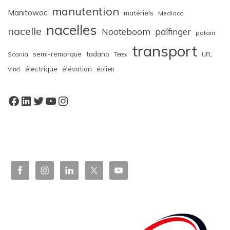
manutention
Manitowoc
matériels
Mediaco
nacelles
nacelle
Nooteboom
palfinger
potain
transport
semi-remorque
tadano
Scania
Terex
UFL
électrique
élévation
éolien
Vinci
Facebook
LinkedIn
Twitter
YouTube
Instagram
W
or
dP
re
ss
bo
oki
ng
ca
le
nd
ar
pl
ugi
n