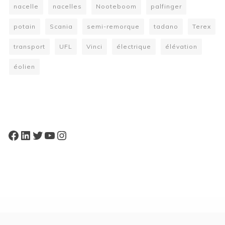
nacelle
nacelles
Nooteboom
palfinger
potain
Scania
semi-remorque
tadano
Terex
transport
UFL
Vinci
électrique
élévation
éolien
W
or
dP
re
ss
bo
oki
ng
ca
le
nd
ar
pl
Facebook
LinkedIn
Twitter
YouTube
Instagram
ugi
n