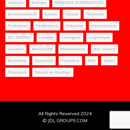
Convois
Energie
ENERGIES ALTERNATIVES
Environnement
Eolien
Fluvial
Forestier
Formation
Fédération
Industrie
International
JDL ENERGY
Levage
Levageur
Logistique
Loueurs
MAGAZINE
Manutention
Non classé
Nucléaire
Occasion
Portuaire
RAil
Salon
Transport
Travail en Hauteur
All Rights Reserved 2024
© JDL GROUPE.COM