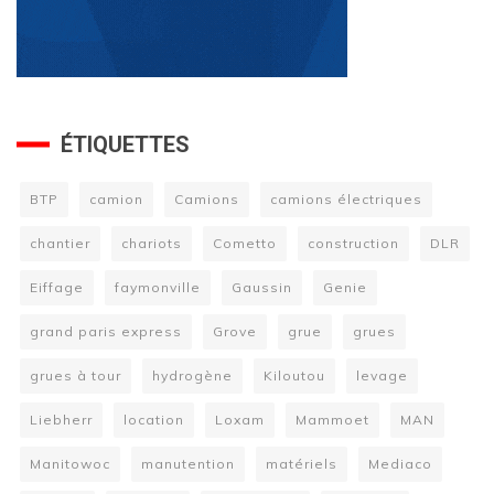
ÉTIQUETTES
BTP
camion
Camions
camions électriques
chantier
chariots
Cometto
construction
DLR
Eiffage
faymonville
Gaussin
Genie
grand paris express
Grove
grue
grues
grues à tour
hydrogène
Kiloutou
levage
Liebherr
location
Loxam
Mammoet
MAN
Manitowoc
manutention
matériels
Mediaco