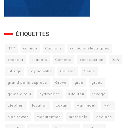
ÉTIQUETTES
BTP
camion
Camions
camions électriques
chantier
chariots
Cometto
construction
DLR
Eiffage
faymonville
Gaussin
Genie
grand paris express
Grove
grue
grues
grues à tour
hydrogène
Kiloutou
levage
Liebherr
location
Loxam
Mammoet
MAN
Manitowoc
manutention
matériels
Mediaco