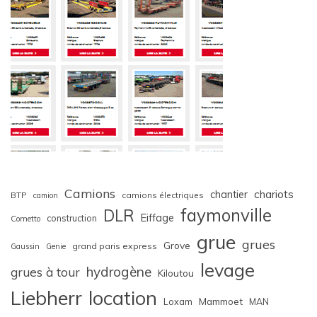
Camions
chariots
chantier
BTP
camions électriques
camion
faymonville
DLR
Eiffage
construction
Cometto
grue
grues
Grove
grand paris express
Gaussin
Genie
levage
hydrogène
grues à tour
Kiloutou
Liebherr
location
Loxam
Mammoet
MAN