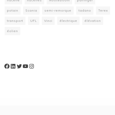
nacelle
nacelles
Nooteboom
palfinger
potain
Scania
semi-remorque
tadano
Terex
transport
UFL
Vinci
électrique
élévation
éolien
W
or
dP
re
ss
bo
oki
ng
ca
le
nd
ar
pl
Facebook
LinkedIn
Twitter
YouTube
Instagram
ugi
n