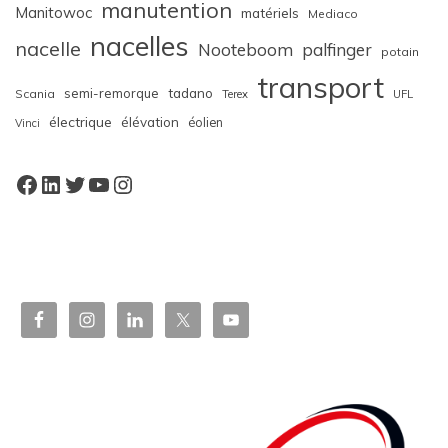
manutention
Manitowoc
matériels
Mediaco
nacelles
nacelle
Nooteboom
palfinger
potain
transport
semi-remorque
tadano
Scania
Terex
UFL
électrique
élévation
éolien
Vinci
Facebook
LinkedIn
Twitter
YouTube
Instagram
W
or
dP
re
ss
bo
oki
ng
ca
le
nd
ar
pl
ugi
n