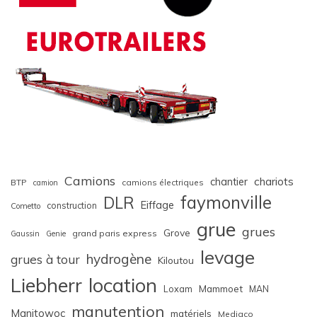
Camions
chariots
chantier
BTP
camions électriques
camion
faymonville
DLR
Eiffage
construction
Cometto
grue
grues
Grove
grand paris express
Gaussin
Genie
levage
hydrogène
grues à tour
Kiloutou
Liebherr
location
Loxam
Mammoet
MAN
manutention
Manitowoc
matériels
Mediaco