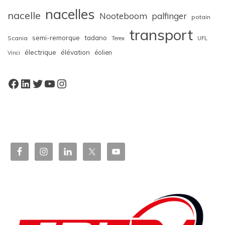
nacelles
nacelle
Nooteboom
palfinger
potain
transport
semi-remorque
tadano
Scania
Terex
UFL
électrique
élévation
éolien
Vinci
Facebook
LinkedIn
Twitter
YouTube
Instagram
W
or
dP
re
ss
bo
oki
ng
ca
le
nd
ar
pl
ugi
n