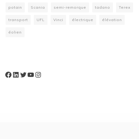
potain
Scania
semi-remorque
tadano
Terex
transport
UFL
Vinci
électrique
élévation
éolien
W
or
dP
re
ss
bo
oki
ng
ca
le
nd
ar
pl
Facebook
LinkedIn
Twitter
YouTube
Instagram
ugi
n