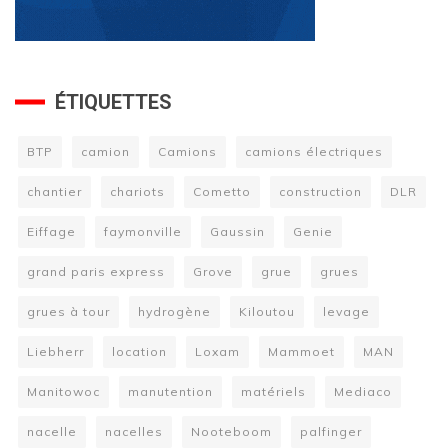
ÉTIQUETTES
BTP
camion
Camions
camions électriques
chantier
chariots
Cometto
construction
DLR
Eiffage
faymonville
Gaussin
Genie
grand paris express
Grove
grue
grues
grues à tour
hydrogène
Kiloutou
levage
Liebherr
location
Loxam
Mammoet
MAN
Manitowoc
manutention
matériels
Mediaco
nacelle
nacelles
Nooteboom
palfinger