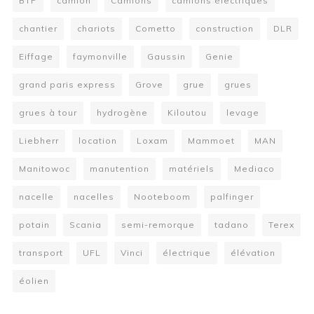
BTP
camion
Camions
camions électriques
chantier
chariots
Cometto
construction
DLR
Eiffage
faymonville
Gaussin
Genie
grand paris express
Grove
grue
grues
grues à tour
hydrogène
Kiloutou
levage
Liebherr
location
Loxam
Mammoet
MAN
Manitowoc
manutention
matériels
Mediaco
nacelle
nacelles
Nooteboom
palfinger
potain
Scania
semi-remorque
tadano
Terex
transport
UFL
Vinci
électrique
élévation
éolien