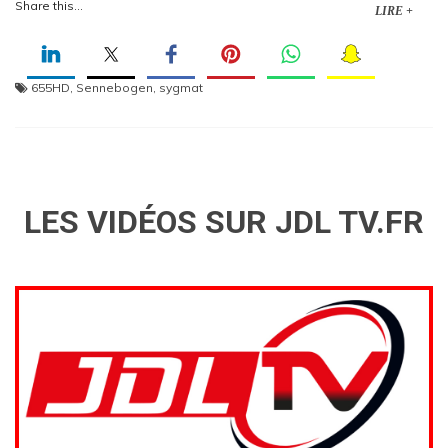
Share this...
LIRE +
655HD
,
Sennebogen
,
sygmat
LES VIDÉOS SUR JDL TV.FR