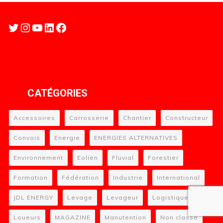
Twitter
Instagram
YouTube
LinkedIn
Facebook
CATÉGORIES
Accessoires
Carrosserie
Chantier
Constructeur
Convois
Energie
ENERGIES ALTERNATIVES
Environnement
Eolien
Fluvial
Forestier
Formation
Fédération
Industrie
International
JDL ENERGY
Levage
Levageur
Logistique
Loueurs
MAGAZINE
Manutention
Non classé