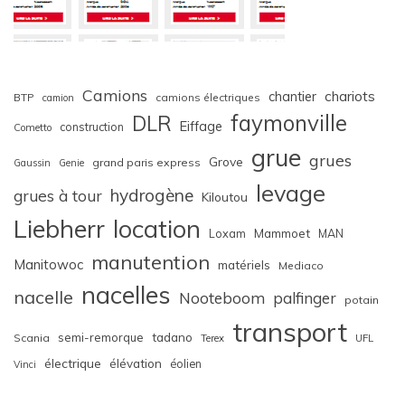
Camions
chariots
chantier
BTP
camions électriques
camion
faymonville
DLR
Eiffage
construction
Cometto
grue
grues
Grove
grand paris express
Gaussin
Genie
levage
hydrogène
grues à tour
Kiloutou
Liebherr
location
Loxam
Mammoet
MAN
manutention
Manitowoc
matériels
Mediaco
nacelles
nacelle
Nooteboom
palfinger
potain
transport
semi-remorque
tadano
Scania
Terex
UFL
électrique
élévation
éolien
Vinci