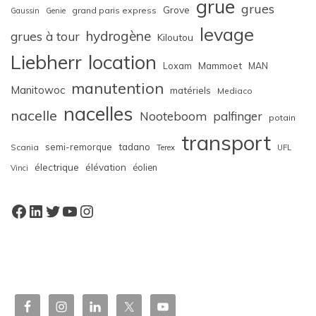
grue
grues
Grove
grand paris express
Gaussin
Genie
levage
hydrogène
grues à tour
Kiloutou
Liebherr
location
Loxam
Mammoet
MAN
manutention
Manitowoc
matériels
Mediaco
nacelles
nacelle
Nooteboom
palfinger
potain
transport
semi-remorque
tadano
Scania
Terex
UFL
électrique
élévation
éolien
Vinci
Facebook
LinkedIn
Twitter
YouTube
Instagram
W
or
dP
re
ss
bo
oki
ng
ca
le
nd
ar
pl
ugi
n