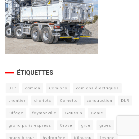
ÉTIQUETTES
BTP
camion
Camions
camions électriques
chantier
chariots
Cometto
construction
DLR
Eiffage
faymonville
Gaussin
Genie
grand paris express
Grove
grue
grues
grues à tour
hydrogène
Kiloutou
levage