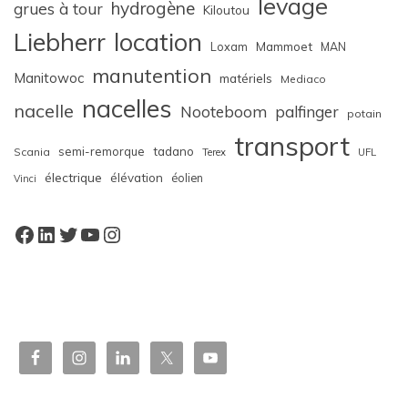
levage
hydrogène
grues à tour
Kiloutou
Liebherr
location
Loxam
Mammoet
MAN
manutention
Manitowoc
matériels
Mediaco
nacelles
nacelle
Nooteboom
palfinger
potain
transport
semi-remorque
tadano
Scania
Terex
UFL
électrique
élévation
éolien
Vinci
Facebook
LinkedIn
Twitter
YouTube
Instagram
W
or
dP
re
ss
bo
oki
ng
ca
le
nd
ar
pl
ugi
n