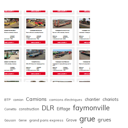
Camions
chariots
chantier
BTP
camions électriques
camion
faymonville
DLR
Eiffage
construction
Cometto
grue
grues
Grove
grand paris express
Gaussin
Genie