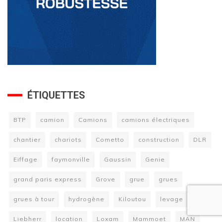
ÉTIQUETTES
BTP
camion
Camions
camions électriques
chantier
chariots
Cometto
construction
DLR
Eiffage
faymonville
Gaussin
Genie
grand paris express
Grove
grue
grues
grues à tour
hydrogène
Kiloutou
levage
Liebherr
location
Loxam
Mammoet
MAN