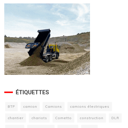
ÉTIQUETTES
BTP
camion
Camions
camions électriques
chantier
chariots
Cometto
construction
DLR