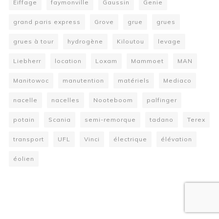
Eiffage
faymonville
Gaussin
Genie
grand paris express
Grove
grue
grues
grues à tour
hydrogène
Kiloutou
levage
Liebherr
location
Loxam
Mammoet
MAN
Manitowoc
manutention
matériels
Mediaco
nacelle
nacelles
Nooteboom
palfinger
potain
Scania
semi-remorque
tadano
Terex
transport
UFL
Vinci
électrique
élévation
éolien
W
or
dP
re
ss
bo
oki
ng
ca
le
nd
ar
pl