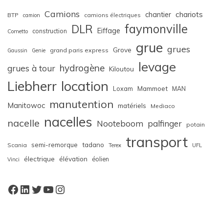
Camions
chariots
chantier
BTP
camions électriques
camion
faymonville
DLR
Eiffage
construction
Cometto
grue
grues
Grove
grand paris express
Gaussin
Genie
levage
hydrogène
grues à tour
Kiloutou
Liebherr
location
Loxam
Mammoet
MAN
manutention
Manitowoc
matériels
Mediaco
nacelles
nacelle
Nooteboom
palfinger
potain
transport
semi-remorque
tadano
Scania
Terex
UFL
électrique
élévation
éolien
Vinci
Facebook
LinkedIn
Twitter
YouTube
Instagram