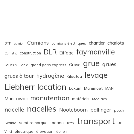
Camions
chariots
chantier
BTP
camions électriques
camion
faymonville
DLR
Eiffage
construction
Cometto
grue
grues
Grove
grand paris express
Gaussin
Genie
levage
hydrogène
grues à tour
Kiloutou
Liebherr
location
Loxam
Mammoet
MAN
manutention
Manitowoc
matériels
Mediaco
nacelles
nacelle
Nooteboom
palfinger
potain
transport
semi-remorque
tadano
Scania
Terex
UFL
électrique
élévation
éolien
Vinci