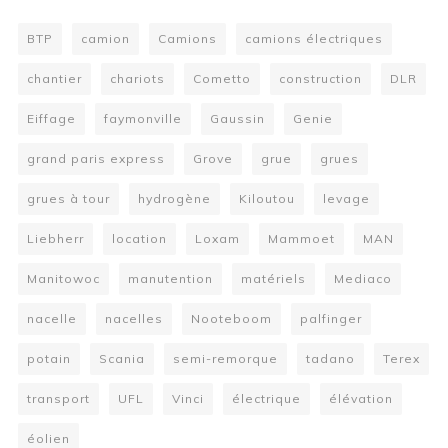
BTP
camion
Camions
camions électriques
chantier
chariots
Cometto
construction
DLR
Eiffage
faymonville
Gaussin
Genie
grand paris express
Grove
grue
grues
grues à tour
hydrogène
Kiloutou
levage
Liebherr
location
Loxam
Mammoet
MAN
Manitowoc
manutention
matériels
Mediaco
nacelle
nacelles
Nooteboom
palfinger
potain
Scania
semi-remorque
tadano
Terex
transport
UFL
Vinci
électrique
élévation
éolien