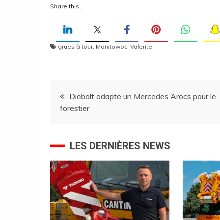
Share this…
grues à tour
,
Manitowoc
,
Valente
Navigation
Diebolt adapte un Mercedes Arocs pour le
forestier
de
l’article
LES DERNIÈRES NEWS