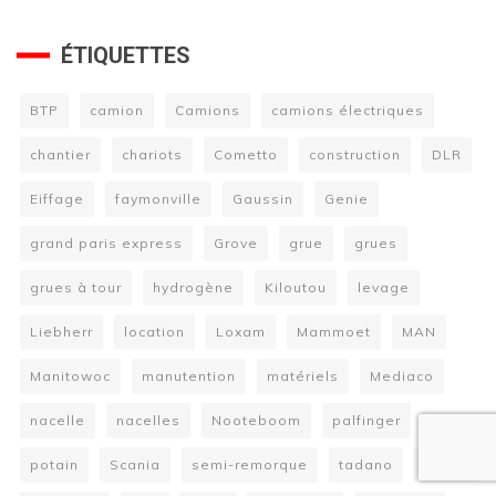
ÉTIQUETTES
BTP
camion
Camions
camions électriques
chantier
chariots
Cometto
construction
DLR
Eiffage
faymonville
Gaussin
Genie
grand paris express
Grove
grue
grues
grues à tour
hydrogène
Kiloutou
levage
Liebherr
location
Loxam
Mammoet
MAN
Manitowoc
manutention
matériels
Mediaco
nacelle
nacelles
Nooteboom
palfinger
potain
Scania
semi-remorque
tadano
Terex