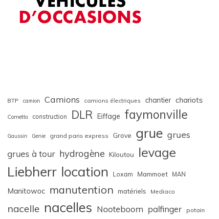
Camions
chariots
chantier
BTP
camions électriques
camion
faymonville
DLR
Eiffage
construction
Cometto
grue
grues
Grove
grand paris express
Gaussin
Genie
levage
hydrogène
grues à tour
Kiloutou
Liebherr
location
Loxam
Mammoet
MAN
manutention
Manitowoc
matériels
Mediaco
nacelles
nacelle
Nooteboom
palfinger
potain