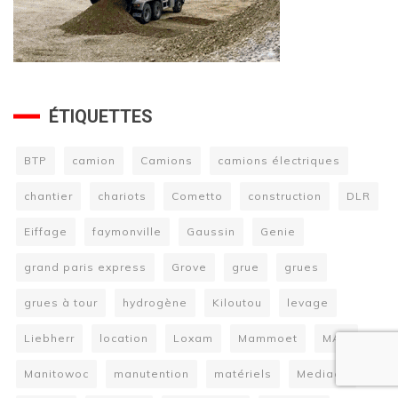
ÉTIQUETTES
BTP
camion
Camions
camions électriques
chantier
chariots
Cometto
construction
DLR
Eiffage
faymonville
Gaussin
Genie
grand paris express
Grove
grue
grues
grues à tour
hydrogène
Kiloutou
levage
Liebherr
location
Loxam
Mammoet
MAN
Manitowoc
manutention
matériels
Mediaco