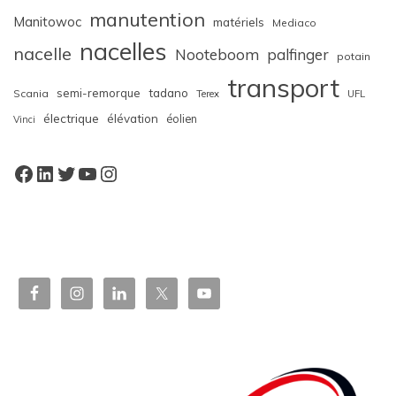
manutention
Manitowoc
matériels
Mediaco
nacelles
nacelle
Nooteboom
palfinger
potain
transport
semi-remorque
tadano
Scania
Terex
UFL
électrique
élévation
éolien
Vinci
Facebook
LinkedIn
Twitter
YouTube
Instagram
W
or
dP
re
ss
bo
oki
ng
ca
le
nd
ar
pl
ugi
n