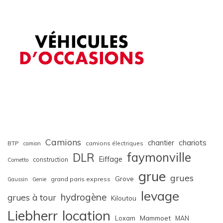
Camions
chariots
chantier
BTP
camions électriques
camion
faymonville
DLR
Eiffage
construction
Cometto
grue
grues
Grove
grand paris express
Gaussin
Genie
levage
hydrogène
grues à tour
Kiloutou
Liebherr
location
Loxam
Mammoet
MAN