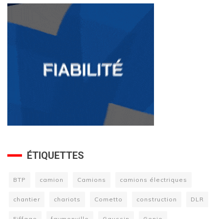
ÉTIQUETTES
BTP
camion
Camions
camions électriques
chantier
chariots
Cometto
construction
DLR
Eiffage
faymonville
Gaussin
Genie