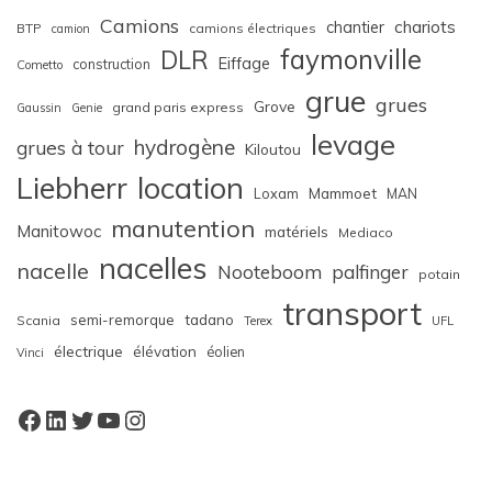
Camions
chariots
chantier
BTP
camions électriques
camion
faymonville
DLR
Eiffage
construction
Cometto
grue
grues
Grove
grand paris express
Gaussin
Genie
levage
hydrogène
grues à tour
Kiloutou
Liebherr
location
Loxam
Mammoet
MAN
manutention
Manitowoc
matériels
Mediaco
nacelles
nacelle
Nooteboom
palfinger
potain
transport
semi-remorque
tadano
Scania
Terex
UFL
électrique
élévation
éolien
Vinci
Facebook
LinkedIn
Twitter
YouTube
Instagram