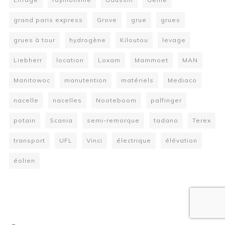
grand paris express
Grove
grue
grues
grues à tour
hydrogène
Kiloutou
levage
Liebherr
location
Loxam
Mammoet
MAN
Manitowoc
manutention
matériels
Mediaco
nacelle
nacelles
Nooteboom
palfinger
potain
Scania
semi-remorque
tadano
Terex
transport
UFL
Vinci
électrique
élévation
éolien
W
or
dP
re
ss
bo
oki
ng
ca
le
nd
ar
pl
ugi
n