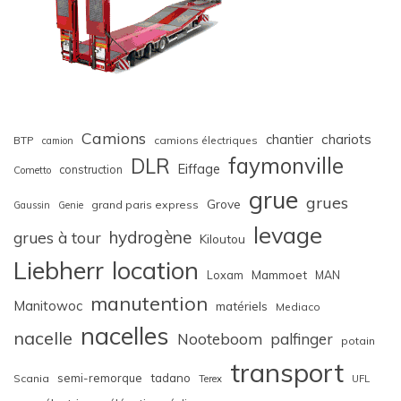
Camions
chariots
chantier
BTP
camions électriques
camion
faymonville
DLR
Eiffage
construction
Cometto
grue
grues
Grove
grand paris express
Gaussin
Genie
levage
hydrogène
grues à tour
Kiloutou
Liebherr
location
Loxam
Mammoet
MAN
manutention
Manitowoc
matériels
Mediaco
nacelles
nacelle
Nooteboom
palfinger
potain
transport
semi-remorque
tadano
Scania
Terex
UFL