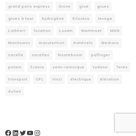
grand paris express
Grove
grue
grues
grues à tour
hydrogène
Kiloutou
levage
Liebherr
location
Loxam
Mammoet
MAN
Manitowoc
manutention
matériels
Mediaco
nacelle
nacelles
Nooteboom
palfinger
potain
Scania
semi-remorque
tadano
Terex
transport
UFL
Vinci
électrique
élévation
éolien
W
or
dP
re
ss
bo
oki
ng
ca
le
nd
ar
pl
Facebook
LinkedIn
Twitter
YouTube
Instagram
ugi
n