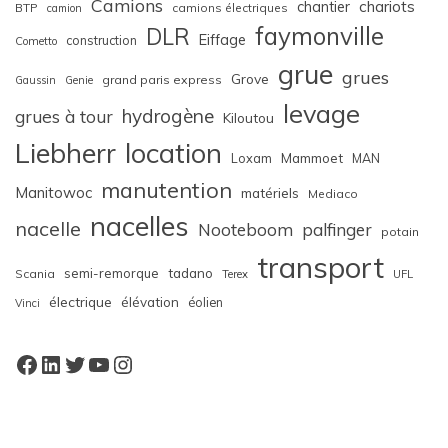
Camions
chariots
chantier
BTP
camions électriques
camion
faymonville
DLR
Eiffage
construction
Cometto
grue
grues
Grove
grand paris express
Gaussin
Genie
levage
hydrogène
grues à tour
Kiloutou
Liebherr
location
Loxam
Mammoet
MAN
manutention
Manitowoc
matériels
Mediaco
nacelles
nacelle
Nooteboom
palfinger
potain
transport
semi-remorque
tadano
Scania
Terex
UFL
électrique
élévation
éolien
Vinci
Facebook
LinkedIn
Twitter
YouTube
Instagram
W
or