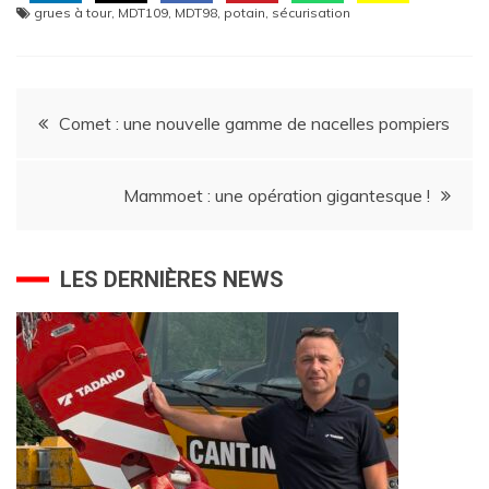
grues à tour
,
MDT109
,
MDT98
,
potain
,
sécurisation
Navigation
Comet : une nouvelle gamme de nacelles pompiers
de
Mammoet : une opération gigantesque !
l’article
LES DERNIÈRES NEWS