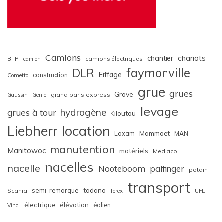
Camions
chariots
chantier
BTP
camions électriques
camion
faymonville
DLR
Eiffage
construction
Cometto
grue
grues
Grove
grand paris express
Gaussin
Genie
levage
hydrogène
grues à tour
Kiloutou
Liebherr
location
Loxam
Mammoet
MAN
manutention
Manitowoc
matériels
Mediaco
nacelles
nacelle
Nooteboom
palfinger
potain
transport
semi-remorque
tadano
Scania
Terex
UFL
électrique
élévation
éolien
Vinci