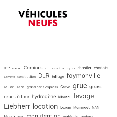
Camions
chariots
chantier
BTP
camions électriques
camion
faymonville
DLR
Eiffage
construction
Cometto
grue
grues
Grove
grand paris express
Gaussin
Genie
levage
hydrogène
grues à tour
Kiloutou
Liebherr
location
Loxam
Mammoet
MAN
manutention
Manitowoc
matériels
Mediaco