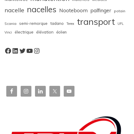
nacelles
nacelle
Nooteboom
palfinger
potain
transport
semi-remorque
tadano
Scania
Terex
UFL
électrique
élévation
éolien
Vinci
Facebook
LinkedIn
Twitter
YouTube
Instagram
W
or
dP
re
ss
bo
oki
ng
ca
le
nd
ar
pl
ugi
n