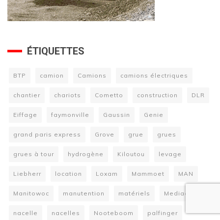
ÉTIQUETTES
BTP
camion
Camions
camions électriques
chantier
chariots
Cometto
construction
DLR
Eiffage
faymonville
Gaussin
Genie
grand paris express
Grove
grue
grues
grues à tour
hydrogène
Kiloutou
levage
Liebherr
location
Loxam
Mammoet
MAN
Manitowoc
manutention
matériels
Mediaco
nacelle
nacelles
Nooteboom
palfinger