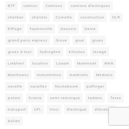
BTP
camion
Camions
camions électriques
chantier
chariots
Cometto
construction
DLR
Eiffage
faymonville
Gaussin
Genie
grand paris express
Grove
grue
grues
grues à tour
hydrogène
Kiloutou
levage
Liebherr
location
Loxam
Mammoet
MAN
Manitowoc
manutention
matériels
Mediaco
nacelle
nacelles
Nooteboom
palfinger
potain
Scania
semi-remorque
tadano
Terex
transport
UFL
Vinci
électrique
élévation
éolien