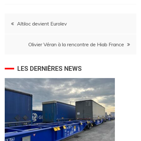
Navigation
Altiloc devient Eurolev
de
Olivier Véran à la rencontre de Hiab France
l’article
LES DERNIÈRES NEWS