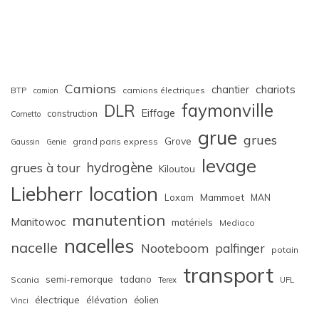
Camions
chariots
chantier
BTP
camions électriques
camion
faymonville
DLR
Eiffage
construction
Cometto
grue
grues
Grove
grand paris express
Gaussin
Genie
levage
hydrogène
grues à tour
Kiloutou
Liebherr
location
Loxam
Mammoet
MAN
manutention
Manitowoc
matériels
Mediaco
nacelles
nacelle
Nooteboom
palfinger
potain
transport
semi-remorque
tadano
Scania
Terex
UFL
électrique
élévation
éolien
Vinci