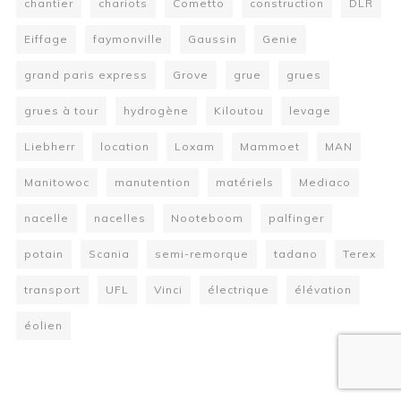
chantier
chariots
Cometto
construction
DLR
Eiffage
faymonville
Gaussin
Genie
grand paris express
Grove
grue
grues
grues à tour
hydrogène
Kiloutou
levage
Liebherr
location
Loxam
Mammoet
MAN
Manitowoc
manutention
matériels
Mediaco
nacelle
nacelles
Nooteboom
palfinger
potain
Scania
semi-remorque
tadano
Terex
transport
UFL
Vinci
électrique
élévation
éolien