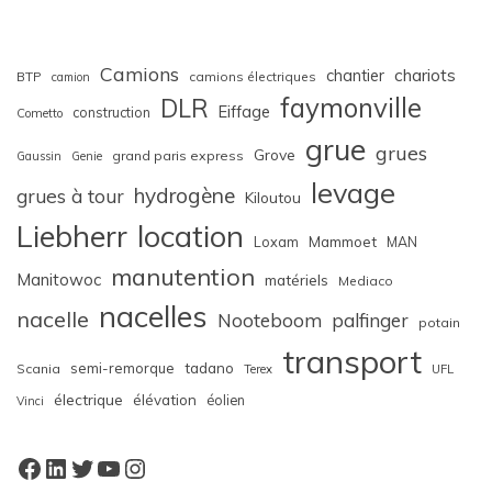
Camions
chariots
chantier
BTP
camions électriques
camion
faymonville
DLR
Eiffage
construction
Cometto
grue
grues
Grove
grand paris express
Gaussin
Genie
levage
hydrogène
grues à tour
Kiloutou
Liebherr
location
Loxam
Mammoet
MAN
manutention
Manitowoc
matériels
Mediaco
nacelles
nacelle
Nooteboom
palfinger
potain
transport
semi-remorque
tadano
Scania
Terex
UFL
électrique
élévation
éolien
Vinci
Facebook
LinkedIn
Twitter
YouTube
Instagram