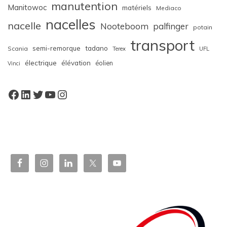
manutention
Manitowoc
matériels
Mediaco
nacelles
nacelle
Nooteboom
palfinger
potain
transport
semi-remorque
tadano
Scania
Terex
UFL
électrique
élévation
éolien
Vinci
Facebook
LinkedIn
Twitter
YouTube
Instagram
W
or
dP
re
ss
bo
oki
ng
ca
le
nd
ar
pl
ugi
n