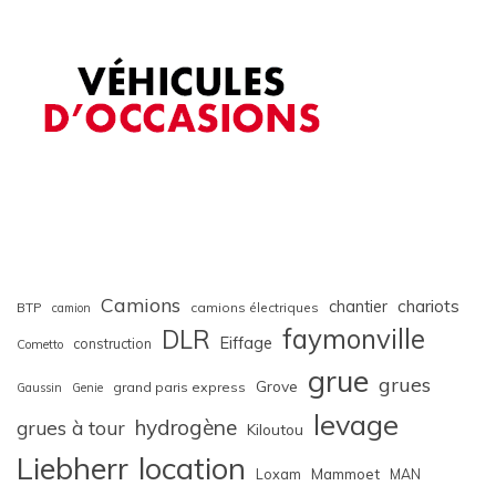
Camions
chariots
chantier
BTP
camions électriques
camion
faymonville
DLR
Eiffage
construction
Cometto
grue
grues
Grove
grand paris express
Gaussin
Genie
levage
hydrogène
grues à tour
Kiloutou
Liebherr
location
Loxam
Mammoet
MAN