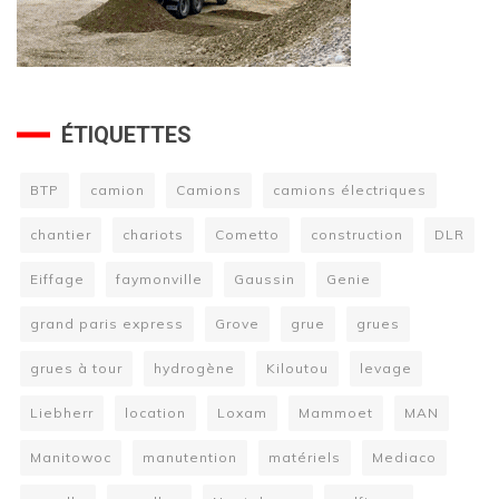
ÉTIQUETTES
BTP
camion
Camions
camions électriques
chantier
chariots
Cometto
construction
DLR
Eiffage
faymonville
Gaussin
Genie
grand paris express
Grove
grue
grues
grues à tour
hydrogène
Kiloutou
levage
Liebherr
location
Loxam
Mammoet
MAN
Manitowoc
manutention
matériels
Mediaco