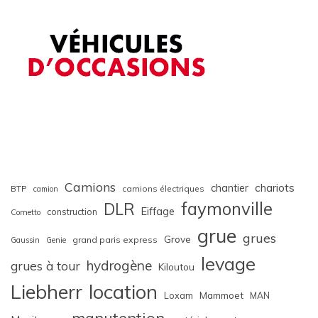
Camions
chariots
chantier
BTP
camions électriques
camion
faymonville
DLR
Eiffage
construction
Cometto
grue
grues
Grove
grand paris express
Gaussin
Genie
levage
hydrogène
grues à tour
Kiloutou
Liebherr
location
Loxam
Mammoet
MAN
manutention