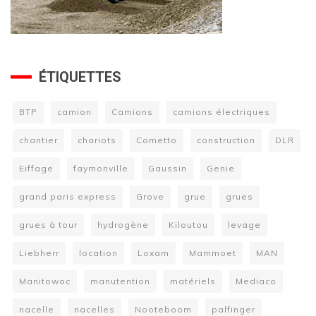
ÉTIQUETTES
BTP
camion
Camions
camions électriques
chantier
chariots
Cometto
construction
DLR
Eiffage
faymonville
Gaussin
Genie
grand paris express
Grove
grue
grues
grues à tour
hydrogène
Kiloutou
levage
Liebherr
location
Loxam
Mammoet
MAN
Manitowoc
manutention
matériels
Mediaco
nacelle
nacelles
Nooteboom
palfinger