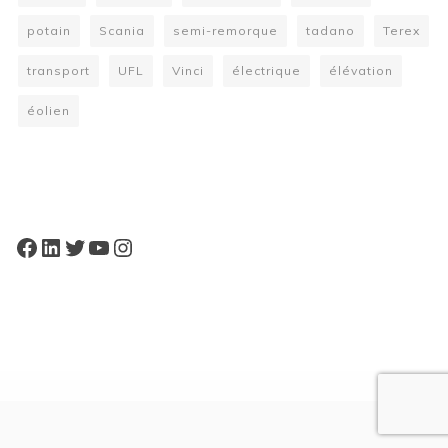
potain
Scania
semi-remorque
tadano
Terex
transport
UFL
Vinci
électrique
élévation
éolien
W
or
dP
re
ss
bo
oki
ng
ca
le
nd
ar
pl
Facebook
LinkedIn
Twitter
YouTube
Instagram
ugi
n