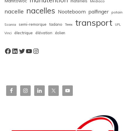
Manitowoc
matériels
Mediaco
nacelles
nacelle
Nooteboom
palfinger
potain
transport
semi-remorque
tadano
Scania
Terex
UFL
électrique
élévation
éolien
Vinci
Facebook
LinkedIn
Twitter
YouTube
Instagram
W
or
dP
re
ss
bo
oki
ng
ca
le
nd
ar
pl
ugi
n