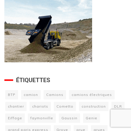
ÉTIQUETTES
BTP
camion
Camions
camions électriques
chantier
chariots
Cometto
construction
DLR
Eiffage
faymonville
Gaussin
Genie
grand paris express
Grove
grue
grues