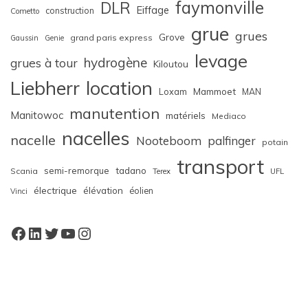
faymonville
DLR
Eiffage
construction
Cometto
grue
grues
Grove
grand paris express
Gaussin
Genie
levage
hydrogène
grues à tour
Kiloutou
Liebherr
location
Loxam
Mammoet
MAN
manutention
Manitowoc
matériels
Mediaco
nacelles
nacelle
Nooteboom
palfinger
potain
transport
semi-remorque
tadano
Scania
Terex
UFL
électrique
élévation
éolien
Vinci
Facebook
LinkedIn
Twitter
YouTube
Instagram
W
or
dP
re
ss
bo
oki
ng
ca
le
nd