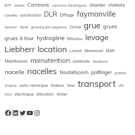
Camions
chariots
chantier
BTP
camions électriques
camion
faymonville
DLR
Eiffage
construction
Cometto
grue
grues
Grove
grand paris express
Gaussin
Genie
levage
hydrogène
grues à tour
Kiloutou
Liebherr
location
Loxam
Mammoet
MAN
manutention
Manitowoc
matériels
Mediaco
nacelles
nacelle
Nooteboom
palfinger
potain
transport
semi-remorque
tadano
Scania
Terex
UFL
électrique
élévation
éolien
Vinci
Facebook
LinkedIn
Twitter
YouTube
Instagram