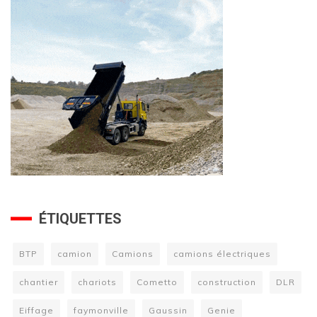
ÉTIQUETTES
BTP
camion
Camions
camions électriques
chantier
chariots
Cometto
construction
DLR
Eiffage
faymonville
Gaussin
Genie