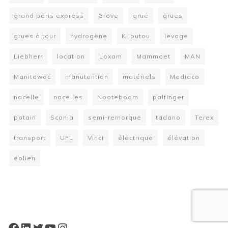
grand paris express
Grove
grue
grues
grues à tour
hydrogène
Kiloutou
levage
Liebherr
location
Loxam
Mammoet
MAN
Manitowoc
manutention
matériels
Mediaco
nacelle
nacelles
Nooteboom
palfinger
potain
Scania
semi-remorque
tadano
Terex
transport
UFL
Vinci
électrique
élévation
éolien
W
or
dP
re
ss
bo
oki
ng
ca
le
nd
ar
pl
Facebook
LinkedIn
Twitter
YouTube
Instagram
ugi
n