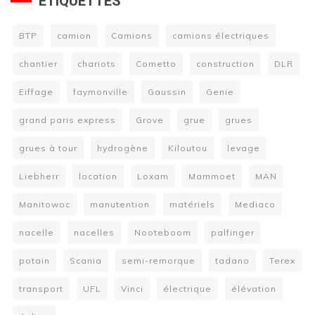
ÉTIQUETTES
BTP
camion
Camions
camions électriques
chantier
chariots
Cometto
construction
DLR
Eiffage
faymonville
Gaussin
Genie
grand paris express
Grove
grue
grues
grues à tour
hydrogène
Kiloutou
levage
Liebherr
location
Loxam
Mammoet
MAN
Manitowoc
manutention
matériels
Mediaco
nacelle
nacelles
Nooteboom
palfinger
potain
Scania
semi-remorque
tadano
Terex
transport
UFL
Vinci
électrique
élévation