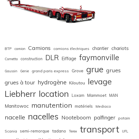
Camions
chariots
chantier
BTP
camions électriques
camion
faymonville
DLR
Eiffage
construction
Cometto
grue
grues
Grove
grand paris express
Gaussin
Genie
levage
hydrogène
grues à tour
Kiloutou
Liebherr
location
Loxam
Mammoet
MAN
manutention
Manitowoc
matériels
Mediaco
nacelles
nacelle
Nooteboom
palfinger
potain
transport
semi-remorque
tadano
Scania
Terex
UFL