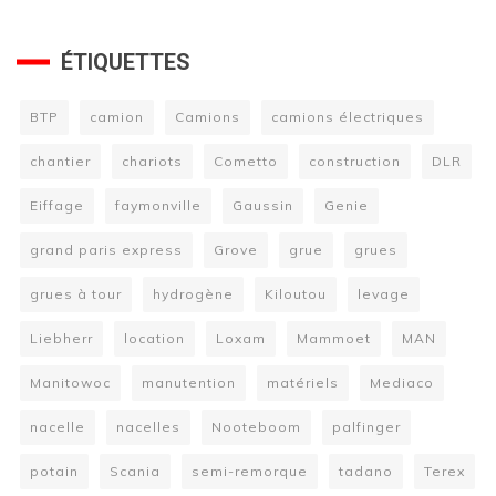
ÉTIQUETTES
BTP
camion
Camions
camions électriques
chantier
chariots
Cometto
construction
DLR
Eiffage
faymonville
Gaussin
Genie
grand paris express
Grove
grue
grues
grues à tour
hydrogène
Kiloutou
levage
Liebherr
location
Loxam
Mammoet
MAN
Manitowoc
manutention
matériels
Mediaco
nacelle
nacelles
Nooteboom
palfinger
potain
Scania
semi-remorque
tadano
Terex