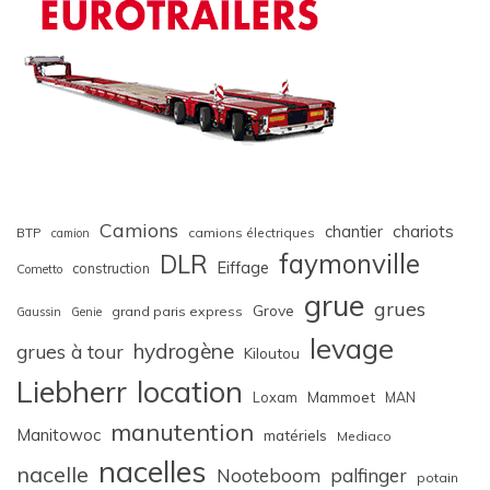
Camions
chariots
chantier
BTP
camions électriques
camion
faymonville
DLR
Eiffage
construction
Cometto
grue
grues
Grove
grand paris express
Gaussin
Genie
levage
hydrogène
grues à tour
Kiloutou
Liebherr
location
Loxam
Mammoet
MAN
manutention
Manitowoc
matériels
Mediaco
nacelles
nacelle
Nooteboom
palfinger
potain