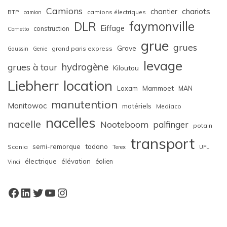
Camions
chariots
chantier
BTP
camions électriques
camion
faymonville
DLR
Eiffage
construction
Cometto
grue
grues
Grove
grand paris express
Gaussin
Genie
levage
hydrogène
grues à tour
Kiloutou
Liebherr
location
Loxam
Mammoet
MAN
manutention
Manitowoc
matériels
Mediaco
nacelles
nacelle
Nooteboom
palfinger
potain
transport
semi-remorque
tadano
Scania
Terex
UFL
électrique
élévation
éolien
Vinci
Facebook
LinkedIn
Twitter
YouTube
Instagram