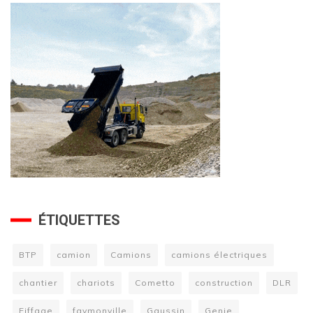
ÉTIQUETTES
BTP
camion
Camions
camions électriques
chantier
chariots
Cometto
construction
DLR
Eiffage
faymonville
Gaussin
Genie