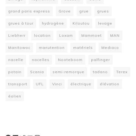
grand paris express
Grove
grue
grues
grues à tour
hydrogène
Kiloutou
levage
Liebherr
location
Loxam
Mammoet
MAN
Manitowoc
manutention
matériels
Mediaco
nacelle
nacelles
Nooteboom
palfinger
potain
Scania
semi-remorque
tadano
Terex
transport
UFL
Vinci
électrique
élévation
éolien
W
or
dP
re
ss
bo
oki
ng
ca
le
nd
ar
pl
ugi
n