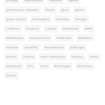
Eiffage
faymonville
Gaussin
Genie
grand paris express
Grove
grue
grues
grues à tour
hydrogène
Kiloutou
levage
Liebherr
location
Loxam
Mammoet
MAN
Manitowoc
manutention
matériels
Mediaco
nacelle
nacelles
Nooteboom
palfinger
potain
Scania
semi-remorque
tadano
Terex
transport
UFL
Vinci
électrique
élévation
éolien
W
or
dP
re
ss
bo
oki
ng
ca
le
nd
ar
pl
ugi