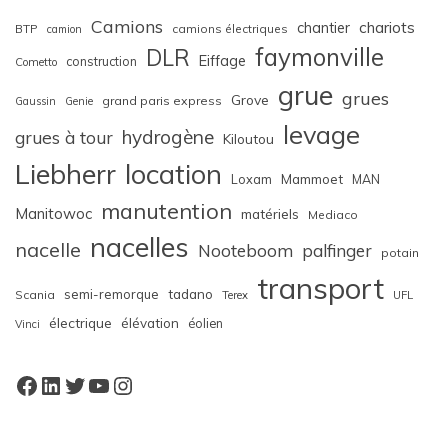
Camions
chariots
chantier
BTP
camions électriques
camion
faymonville
DLR
Eiffage
construction
Cometto
grue
grues
Grove
grand paris express
Gaussin
Genie
levage
hydrogène
grues à tour
Kiloutou
Liebherr
location
Loxam
Mammoet
MAN
manutention
Manitowoc
matériels
Mediaco
nacelles
nacelle
Nooteboom
palfinger
potain
transport
semi-remorque
tadano
Scania
Terex
UFL
électrique
élévation
éolien
Vinci
Facebook
LinkedIn
Twitter
YouTube
Instagram