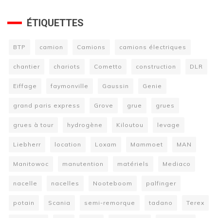
ÉTIQUETTES
BTP
camion
Camions
camions électriques
chantier
chariots
Cometto
construction
DLR
Eiffage
faymonville
Gaussin
Genie
grand paris express
Grove
grue
grues
grues à tour
hydrogène
Kiloutou
levage
Liebherr
location
Loxam
Mammoet
MAN
Manitowoc
manutention
matériels
Mediaco
nacelle
nacelles
Nooteboom
palfinger
potain
Scania
semi-remorque
tadano
Terex