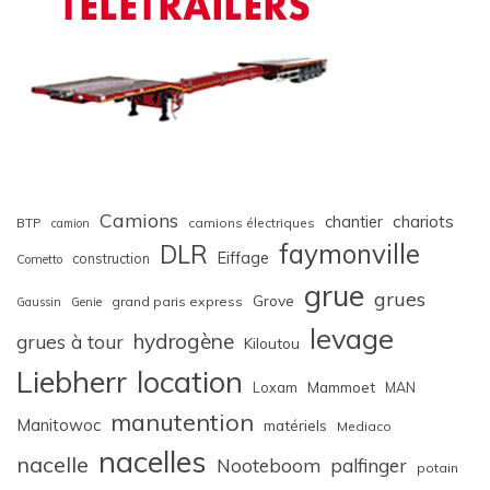
Camions
chariots
chantier
BTP
camions électriques
camion
faymonville
DLR
Eiffage
construction
Cometto
grue
grues
Grove
grand paris express
Gaussin
Genie
levage
hydrogène
grues à tour
Kiloutou
Liebherr
location
Loxam
Mammoet
MAN
manutention
Manitowoc
matériels
Mediaco
nacelles
nacelle
Nooteboom
palfinger
potain