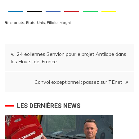
chariots
,
Etats-Unis
,
Filiale
,
Magni
Navigation
24 éoliennes Senvion pour le projet Antilope dans
les Hauts-de-France
de
l’article
Convoi exceptionnel : passez sur TEnet
LES DERNIÈRES NEWS