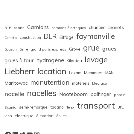
Camions
chariots
chantier
BTP
camions électriques
camion
faymonville
DLR
Eiffage
construction
Cometto
grue
grues
Grove
grand paris express
Gaussin
Genie
levage
hydrogène
grues à tour
Kiloutou
Liebherr
location
Loxam
Mammoet
MAN
manutention
Manitowoc
matériels
Mediaco
nacelles
nacelle
Nooteboom
palfinger
potain
transport
semi-remorque
tadano
Scania
Terex
UFL
électrique
élévation
éolien
Vinci