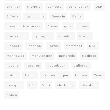
chantier
chariots
Cometto
construction
DLR
Eiffage
faymonville
Gaussin
Genie
grand paris express
Grove
grue
grues
grues à tour
hydrogène
Kiloutou
levage
Liebherr
location
Loxam
Mammoet
MAN
Manitowoc
manutention
matériels
Mediaco
nacelle
nacelles
Nooteboom
palfinger
potain
Scania
semi-remorque
tadano
Terex
transport
UFL
Vinci
électrique
élévation
éolien