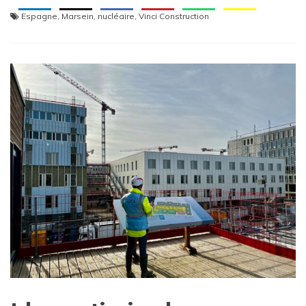
Espagne
,
Marsein
,
nucléaire
,
Vinci Construction