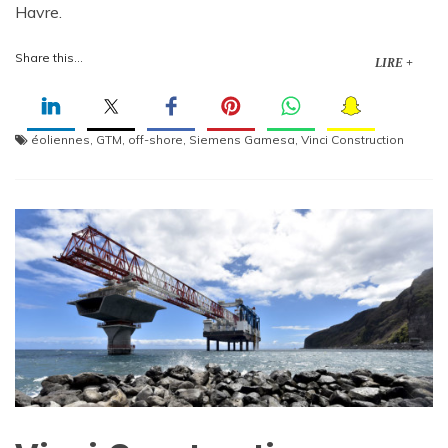
Havre.
Share this...
LIRE +
éoliennes
,
GTM
,
off-shore
,
Siemens Gamesa
,
Vinci Construction