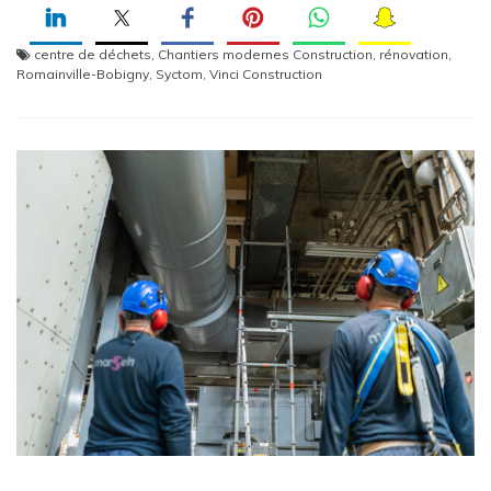
centre de déchets
,
Chantiers modernes Construction
,
rénovation
,
Romainville-Bobigny
,
Syctom
,
Vinci Construction