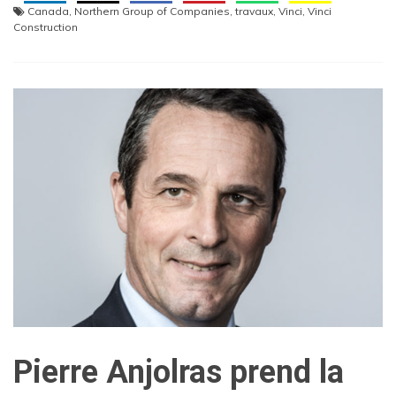
Canada
,
Northern Group of Companies
,
travaux
,
Vinci
,
Vinci
Construction
Pierre Anjolras prend la