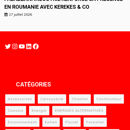
EN ROUMANIE AVEC KEREKES & CO
17 juillet 2026
Twitter
Instagram
YouTube
LinkedIn
Facebook
CATÉGORIES
Accessoires
Carrosserie
Chantier
Constructeur
Convois
Energie
ENERGIES ALTERNATIVES
Environnement
Eolien
Fluvial
Forestier