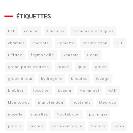
ÉTIQUETTES
BTP
camion
Camions
camions électriques
chantier
chariots
Cometto
construction
DLR
Eiffage
faymonville
Gaussin
Genie
grand paris express
Grove
grue
grues
grues à tour
hydrogène
Kiloutou
levage
Liebherr
location
Loxam
Mammoet
MAN
Manitowoc
manutention
matériels
Mediaco
nacelle
nacelles
Nooteboom
palfinger
potain
Scania
semi-remorque
tadano
Terex