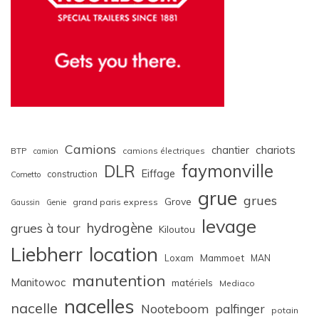
Camions
chariots
chantier
BTP
camions électriques
camion
faymonville
DLR
Eiffage
construction
Cometto
grue
grues
Grove
grand paris express
Gaussin
Genie
levage
hydrogène
grues à tour
Kiloutou
Liebherr
location
Loxam
Mammoet
MAN
manutention
Manitowoc
matériels
Mediaco
nacelles
nacelle
Nooteboom
palfinger
potain