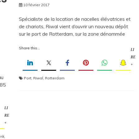
10 février 2017
Spécialiste de la location de nacelles élévatrices et
de chariots, Riwal vient d’ouvrir un nouveau dépôt
sur le port de Rotterdam, sur la zone dénommée
Share this...
LI
RE
+
au
Port
,
Riwal
,
Rotterdam
185
LI
RE
+
nk
,