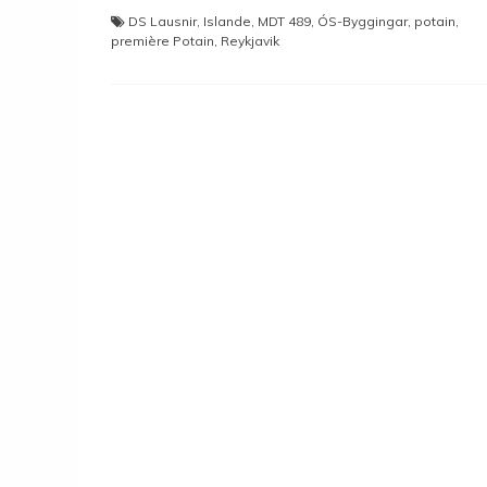
DS Lausnir
,
Islande
,
MDT 489
,
ÓS-Byggingar
,
potain
,
première Potain
,
Reykjavik