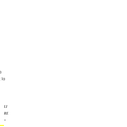
à
 la
LI
RE
+