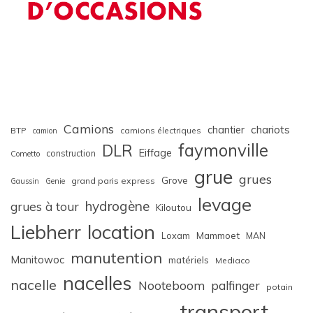
Camions
chariots
chantier
BTP
camions électriques
camion
faymonville
DLR
Eiffage
construction
Cometto
grue
grues
Grove
grand paris express
Gaussin
Genie
levage
hydrogène
grues à tour
Kiloutou
Liebherr
location
Loxam
Mammoet
MAN
manutention
Manitowoc
matériels
Mediaco
nacelles
nacelle
Nooteboom
palfinger
potain
transport