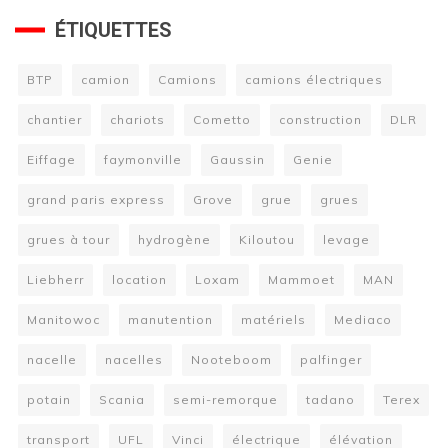
ÉTIQUETTES
BTP
camion
Camions
camions électriques
chantier
chariots
Cometto
construction
DLR
Eiffage
faymonville
Gaussin
Genie
grand paris express
Grove
grue
grues
grues à tour
hydrogène
Kiloutou
levage
Liebherr
location
Loxam
Mammoet
MAN
Manitowoc
manutention
matériels
Mediaco
nacelle
nacelles
Nooteboom
palfinger
potain
Scania
semi-remorque
tadano
Terex
transport
UFL
Vinci
électrique
élévation