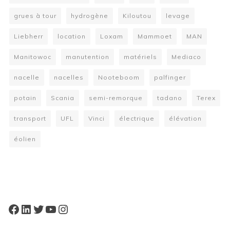
grues à tour
hydrogène
Kiloutou
levage
Liebherr
location
Loxam
Mammoet
MAN
Manitowoc
manutention
matériels
Mediaco
nacelle
nacelles
Nooteboom
palfinger
potain
Scania
semi-remorque
tadano
Terex
transport
UFL
Vinci
électrique
élévation
éolien
W
or
dP
re
ss
bo
oki
ng
ca
le
nd
ar
pl
Facebook
LinkedIn
Twitter
YouTube
Instagram
ugi
n