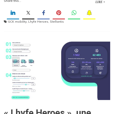
Share this...
LIRE +
GCK mobility
,
Lhyfe Heroes
,
Stellantis
« Lhyfe Heroes », une