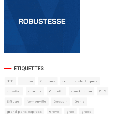
ÉTIQUETTES
BTP
camion
Camions
camions électriques
chantier
chariots
Cometto
construction
DLR
Eiffage
faymonville
Gaussin
Genie
grand paris express
Grove
grue
grues