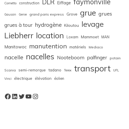
faymonville
DLR
Eiffage
construction
Cometto
grue
grues
Grove
grand paris express
Gaussin
Genie
levage
hydrogène
grues à tour
Kiloutou
Liebherr
location
Loxam
Mammoet
MAN
manutention
Manitowoc
matériels
Mediaco
nacelles
nacelle
Nooteboom
palfinger
potain
transport
semi-remorque
tadano
Scania
Terex
UFL
électrique
élévation
éolien
Vinci
Facebook
LinkedIn
Twitter
YouTube
Instagram
W
or
dP
re
ss
bo
oki
ng
ca
le
nd
ar