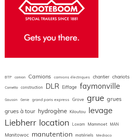
Camions
chariots
chantier
BTP
camions électriques
camion
faymonville
DLR
Eiffage
construction
Cometto
grue
grues
Grove
grand paris express
Gaussin
Genie
levage
hydrogène
grues à tour
Kiloutou
Liebherr
location
Loxam
Mammoet
MAN
manutention
Manitowoc
matériels
Mediaco