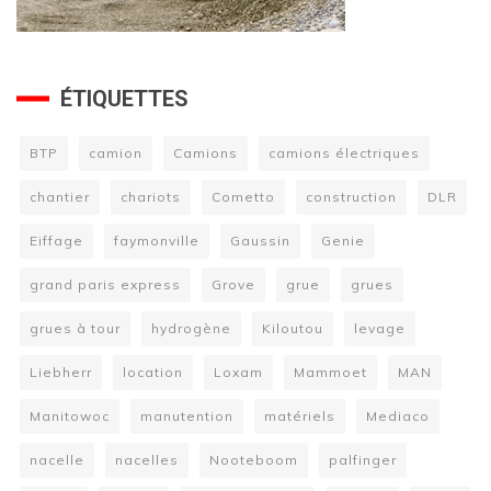
ÉTIQUETTES
BTP
camion
Camions
camions électriques
chantier
chariots
Cometto
construction
DLR
Eiffage
faymonville
Gaussin
Genie
grand paris express
Grove
grue
grues
grues à tour
hydrogène
Kiloutou
levage
Liebherr
location
Loxam
Mammoet
MAN
Manitowoc
manutention
matériels
Mediaco
nacelle
nacelles
Nooteboom
palfinger