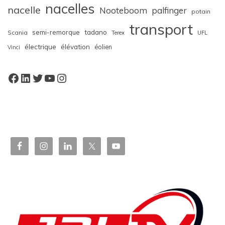
nacelles
nacelle
Nooteboom
palfinger
potain
transport
semi-remorque
tadano
Scania
Terex
UFL
électrique
élévation
éolien
Vinci
Facebook
LinkedIn
Twitter
YouTube
Instagram
W
or
dP
re
ss
bo
oki
ng
ca
le
nd
ar
pl
ugi
n