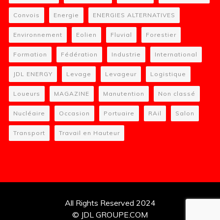
Convois
Energie
ENERGIES ALTERNATIVES
Environnement
Eolien
Fluvial
Forestier
Formation
Fédération
Industrie
International
JDL ENERGY
Levage
Levageur
Logistique
Loueurs
MAGAZINE
Manutention
Non classé
Nucléaire
Occasion
Portuaire
RAil
Salon
Transport
Travail en Hauteur
All Rights Reserved 2024
© JDL GROUPE.COM