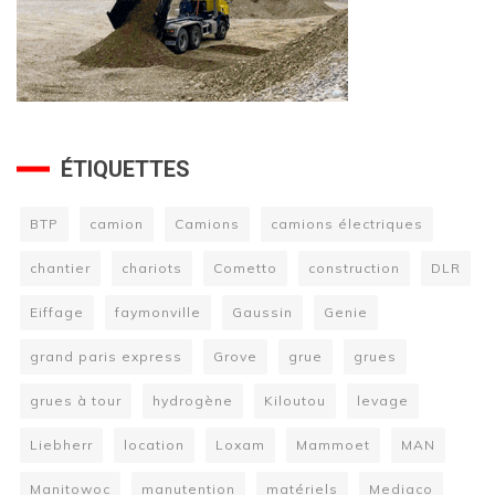
ÉTIQUETTES
BTP
camion
Camions
camions électriques
chantier
chariots
Cometto
construction
DLR
Eiffage
faymonville
Gaussin
Genie
grand paris express
Grove
grue
grues
grues à tour
hydrogène
Kiloutou
levage
Liebherr
location
Loxam
Mammoet
MAN
Manitowoc
manutention
matériels
Mediaco