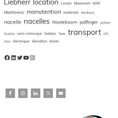
Liebherr
location
Loxam
Mammoet
MAN
manutention
Manitowoc
matériels
Mediaco
nacelles
nacelle
Nooteboom
palfinger
potain
transport
semi-remorque
tadano
Scania
Terex
UFL
électrique
élévation
éolien
Vinci
Facebook
LinkedIn
Twitter
YouTube
Instagram
W
or
dP
re
ss
bo
oki
ng
ca
le
nd
ar
pl
ugi
n