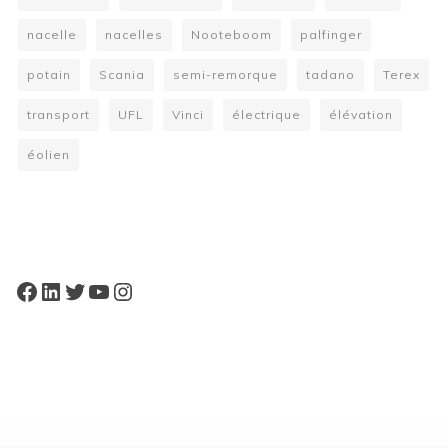
nacelle
nacelles
Nooteboom
palfinger
potain
Scania
semi-remorque
tadano
Terex
transport
UFL
Vinci
électrique
élévation
éolien
W
or
dP
re
ss
bo
oki
ng
ca
le
nd
ar
pl
Facebook
LinkedIn
Twitter
YouTube
Instagram
ugi
n