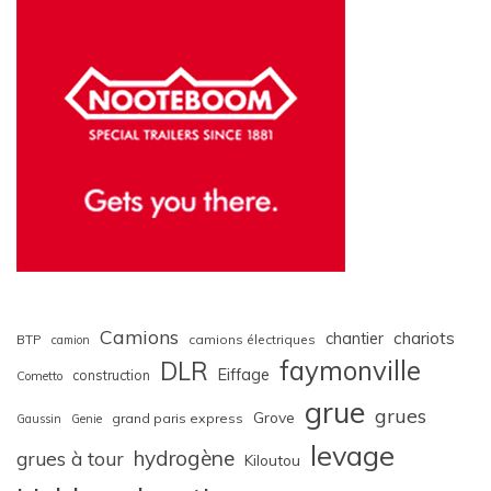
Camions
chariots
chantier
BTP
camions électriques
camion
faymonville
DLR
Eiffage
construction
Cometto
grue
grues
Grove
grand paris express
Gaussin
Genie
levage
hydrogène
grues à tour
Kiloutou