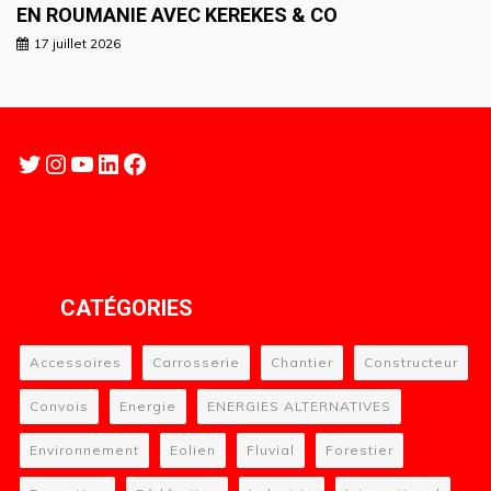
EN ROUMANIE AVEC KEREKES & CO
17 juillet 2026
Twitter
Instagram
YouTube
LinkedIn
Facebook
CATÉGORIES
Accessoires
Carrosserie
Chantier
Constructeur
Convois
Energie
ENERGIES ALTERNATIVES
Environnement
Eolien
Fluvial
Forestier