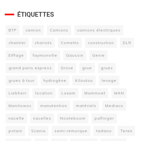
ÉTIQUETTES
BTP
camion
Camions
camions électriques
chantier
chariots
Cometto
construction
DLR
Eiffage
faymonville
Gaussin
Genie
grand paris express
Grove
grue
grues
grues à tour
hydrogène
Kiloutou
levage
Liebherr
location
Loxam
Mammoet
MAN
Manitowoc
manutention
matériels
Mediaco
nacelle
nacelles
Nooteboom
palfinger
potain
Scania
semi-remorque
tadano
Terex