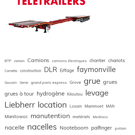
Camions
chariots
chantier
BTP
camions électriques
camion
faymonville
DLR
Eiffage
construction
Cometto
grue
grues
Grove
grand paris express
Gaussin
Genie
levage
hydrogène
grues à tour
Kiloutou
Liebherr
location
Loxam
Mammoet
MAN
manutention
Manitowoc
matériels
Mediaco
nacelles
nacelle
Nooteboom
palfinger
potain