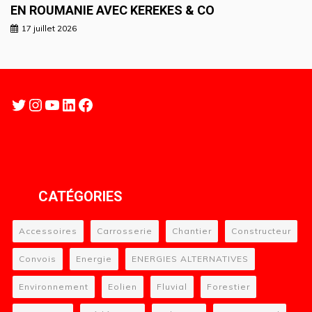
EN ROUMANIE AVEC KEREKES & CO
17 juillet 2026
Twitter
Instagram
YouTube
LinkedIn
Facebook
CATÉGORIES
Accessoires
Carrosserie
Chantier
Constructeur
Convois
Energie
ENERGIES ALTERNATIVES
Environnement
Eolien
Fluvial
Forestier