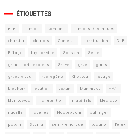
ÉTIQUETTES
BTP
camion
Camions
camions électriques
chantier
chariots
Cometto
construction
DLR
Eiffage
faymonville
Gaussin
Genie
grand paris express
Grove
grue
grues
grues à tour
hydrogène
Kiloutou
levage
Liebherr
location
Loxam
Mammoet
MAN
Manitowoc
manutention
matériels
Mediaco
nacelle
nacelles
Nooteboom
palfinger
potain
Scania
semi-remorque
tadano
Terex