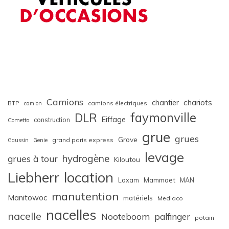
Camions
chariots
chantier
BTP
camions électriques
camion
faymonville
DLR
Eiffage
construction
Cometto
grue
grues
Grove
grand paris express
Gaussin
Genie
levage
hydrogène
grues à tour
Kiloutou
Liebherr
location
Loxam
Mammoet
MAN
manutention
Manitowoc
matériels
Mediaco
nacelles
nacelle
Nooteboom
palfinger
potain