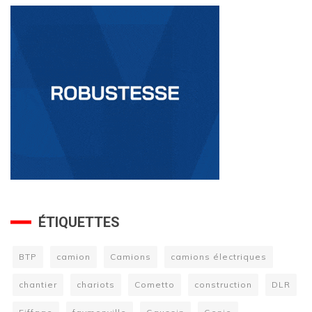
ÉTIQUETTES
BTP
camion
Camions
camions électriques
chantier
chariots
Cometto
construction
DLR