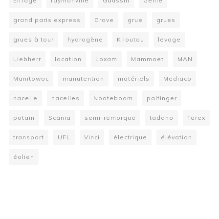
Eiffage
faymonville
Gaussin
Genie
grand paris express
Grove
grue
grues
grues à tour
hydrogène
Kiloutou
levage
Liebherr
location
Loxam
Mammoet
MAN
Manitowoc
manutention
matériels
Mediaco
nacelle
nacelles
Nooteboom
palfinger
potain
Scania
semi-remorque
tadano
Terex
transport
UFL
Vinci
électrique
élévation
éolien
W
or
dP
re
ss
bo
oki
ng
ca
le
nd
ar
pl
ugi