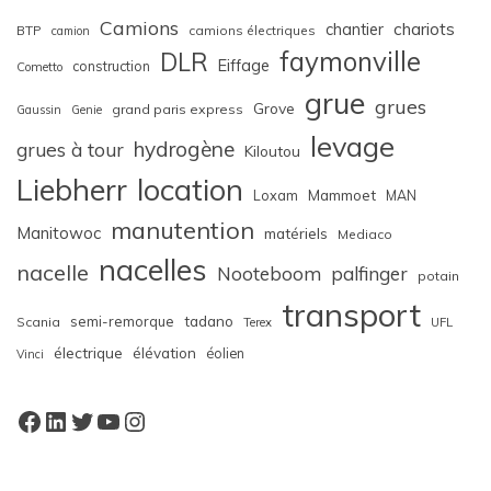
Camions
chariots
chantier
BTP
camions électriques
camion
faymonville
DLR
Eiffage
construction
Cometto
grue
grues
Grove
grand paris express
Gaussin
Genie
levage
hydrogène
grues à tour
Kiloutou
Liebherr
location
Loxam
Mammoet
MAN
manutention
Manitowoc
matériels
Mediaco
nacelles
nacelle
Nooteboom
palfinger
potain
transport
semi-remorque
tadano
Scania
Terex
UFL
électrique
élévation
éolien
Vinci
Facebook
LinkedIn
Twitter
YouTube
Instagram