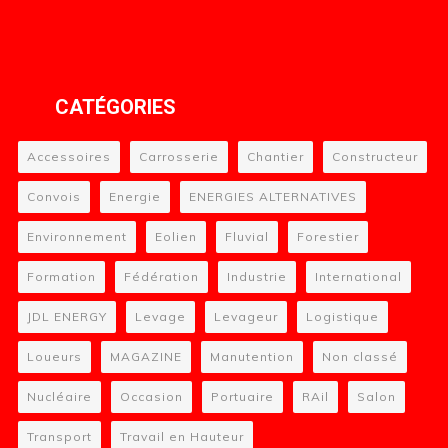
CATÉGORIES
Accessoires
Carrosserie
Chantier
Constructeur
Convois
Energie
ENERGIES ALTERNATIVES
Environnement
Eolien
Fluvial
Forestier
Formation
Fédération
Industrie
International
JDL ENERGY
Levage
Levageur
Logistique
Loueurs
MAGAZINE
Manutention
Non classé
Nucléaire
Occasion
Portuaire
RAil
Salon
Transport
Travail en Hauteur