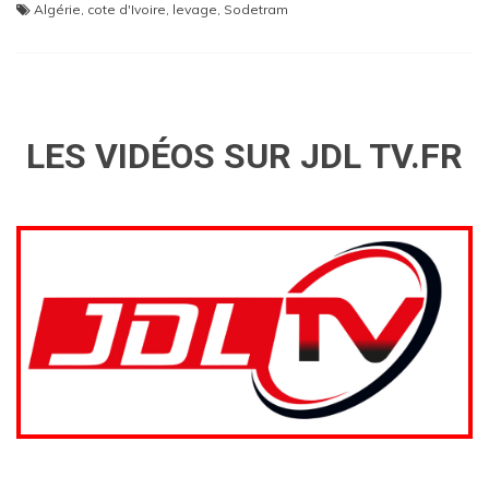
Algérie
,
cote d'Ivoire
,
levage
,
Sodetram
LES VIDÉOS SUR JDL TV.FR