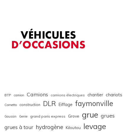
Camions
chariots
chantier
BTP
camions électriques
camion
faymonville
DLR
Eiffage
construction
Cometto
grue
grues
Grove
grand paris express
Gaussin
Genie
levage
hydrogène
grues à tour
Kiloutou