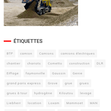
ÉTIQUETTES
BTP
camion
Camions
camions électriques
chantier
chariots
Cometto
construction
DLR
Eiffage
faymonville
Gaussin
Genie
grand paris express
Grove
grue
grues
grues à tour
hydrogène
Kiloutou
levage
Liebherr
location
Loxam
Mammoet
MAN