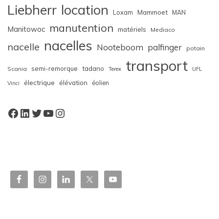
Liebherr
location
Loxam
Mammoet
MAN
manutention
Manitowoc
matériels
Mediaco
nacelles
nacelle
Nooteboom
palfinger
potain
transport
semi-remorque
tadano
Scania
Terex
UFL
électrique
élévation
éolien
Vinci
Facebook
LinkedIn
Twitter
YouTube
Instagram
W
or
dP
re
ss
bo
oki
ng
ca
le
nd
ar
pl
ugi
n