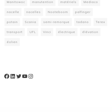
Manitowoc
manutention
matériels
Mediaco
nacelle
nacelles
Nooteboom
palfinger
potain
Scania
semi-remorque
tadano
Terex
transport
UFL
Vinci
électrique
élévation
éolien
W
or
dP
re
ss
bo
oki
ng
ca
le
nd
ar
pl
Facebook
LinkedIn
Twitter
YouTube
Instagram
ugi
n