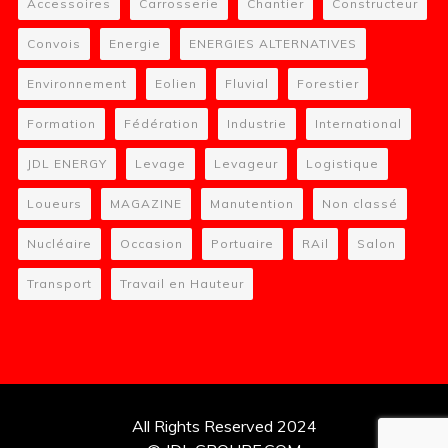
Accessoires
Carrosserie
Chantier
Constructeur
Convois
Energie
ENERGIES ALTERNATIVES
Environnement
Eolien
Fluvial
Forestier
Formation
Fédération
Industrie
International
JDL ENERGY
Levage
Levageur
Logistique
Loueurs
MAGAZINE
Manutention
Non classé
Nucléaire
Occasion
Portuaire
RAil
Salon
Transport
Travail en Hauteur
All Rights Reserved 2024