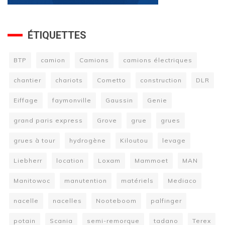
ÉTIQUETTES
BTP
camion
Camions
camions électriques
chantier
chariots
Cometto
construction
DLR
Eiffage
faymonville
Gaussin
Genie
grand paris express
Grove
grue
grues
grues à tour
hydrogène
Kiloutou
levage
Liebherr
location
Loxam
Mammoet
MAN
Manitowoc
manutention
matériels
Mediaco
nacelle
nacelles
Nooteboom
palfinger
potain
Scania
semi-remorque
tadano
Terex