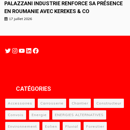
PALAZZANI INDUSTRIE RENFORCE SA PRÉSENCE
EN ROUMANIE AVEC KEREKES & CO
17 juillet 2026
Twitter
Instagram
YouTube
LinkedIn
Facebook
CATÉGORIES
Accessoires
Carrosserie
Chantier
Constructeur
Convois
Energie
ENERGIES ALTERNATIVES
Environnement
Eolien
Fluvial
Forestier