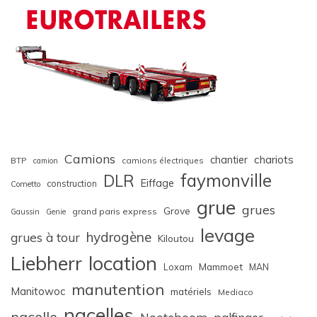
Camions
chariots
chantier
BTP
camions électriques
camion
faymonville
DLR
Eiffage
construction
Cometto
grue
grues
Grove
grand paris express
Gaussin
Genie
levage
hydrogène
grues à tour
Kiloutou
Liebherr
location
Loxam
Mammoet
MAN
manutention
Manitowoc
matériels
Mediaco
nacelles
nacelle